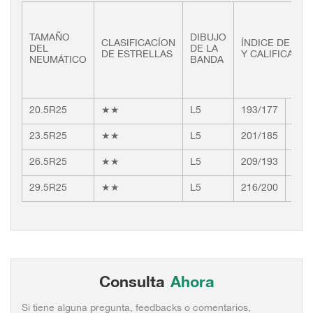
TAMAÑO
DIBUJO
CLASIFICACÍON
ÍNDICE DE CA
DEL
DE LA
DE ESTRELLAS
Y CALIFICACIÓ
NEUMÁTICO
BANDA
20.5R25
★★
L5
193/177
17.0
23.5R25
★★
L5
201/185
19.5
26.5R25
★★
L5
209/193
22.0
29.5R25
★★
L5
216/200
25.0
Consulta
Ahora
Si tiene alguna pregunta, feedbacks o comentarios,