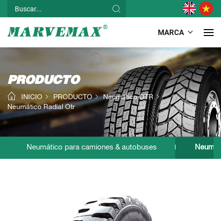
MARCA
PRODUCTO
INICIO
PRODUCTO
Neumático OTR
Neumático Radial Otr
Neumático para camiones & autobuses
Neumát