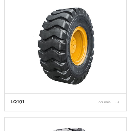
LQ101
leer más