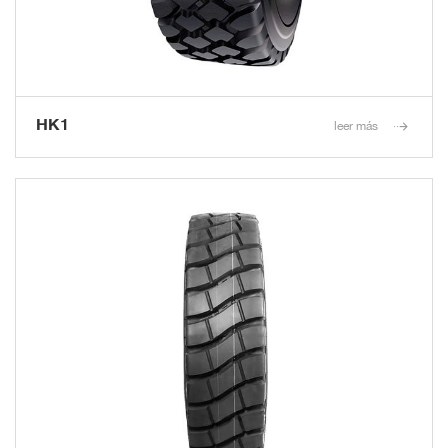
HK1
leer más