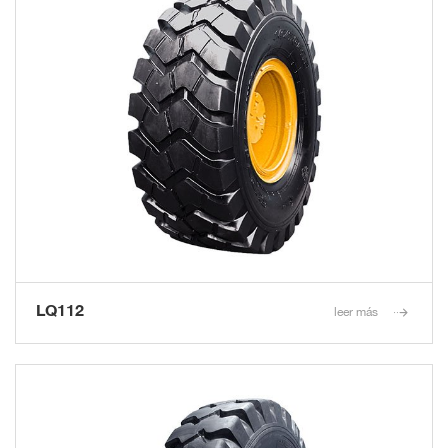
LQ112
leer más