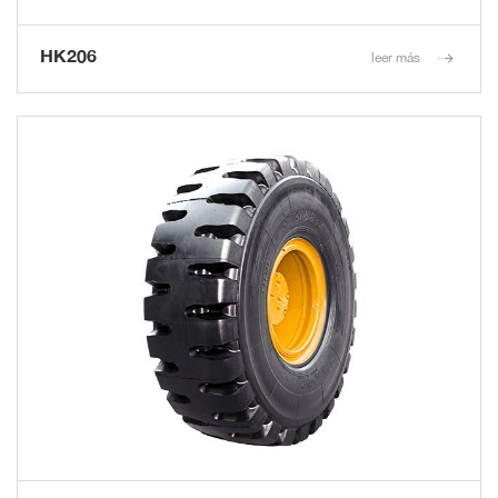
HK206
leer más