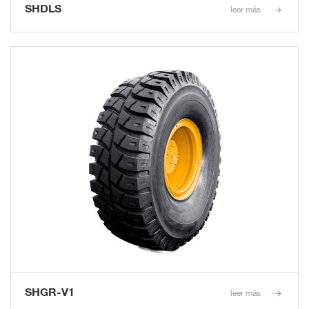
SHDLS
leer más
SHGR-V1
leer más