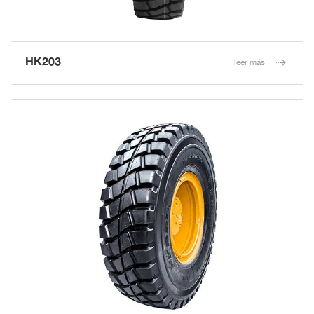
HK203
leer más