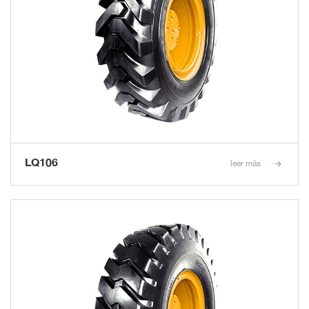
LQ106
leer más