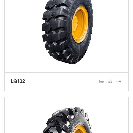
LQ102
leer más