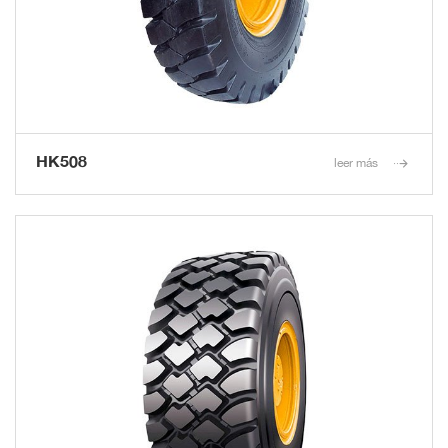
HK508
leer más