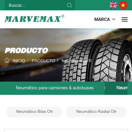
MARCA
PRODUCTO
INICIO
PRODUCTO
Neumático OTR
Neumático para camiones & autobuses
Neumát
Neumático Bias Otr
Neumático Radial Otr