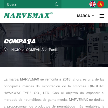
MARCA
COMPAÑÍA
INICIO
COMPAÑÍA
Perfil
La marca MARVEMAX se remonta a 2013,
ahora es una de las
principales marcas de exportación de la empresa QINGDAO
HAWKWAY TYRE CO., LTD. Con el objetivo de expandir el
mercado de neumáticos de gama media, MARVEMAX se dedica
a proporcionar los productos de neumáticos más rentables, la