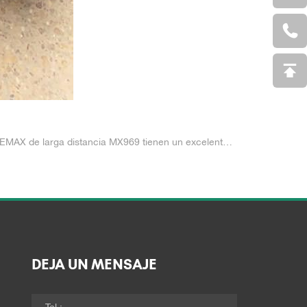
ncia MX969 tienen un excelente historial de kilometraje en el mercado norteamericano.
DEJA UN MENSAJE