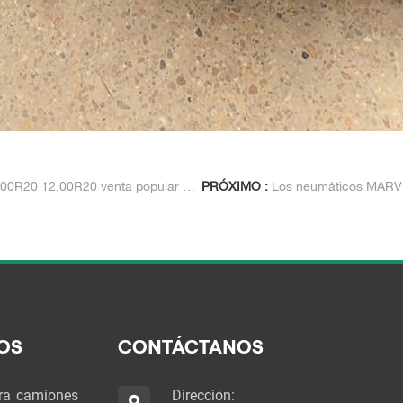
venta popular en el mercado de Vietnam.
PRÓXIMO :
Los neumáticos MARVEMAX de larga dista
OS
CONTÁCTANOS
ra camiones
Dirección: